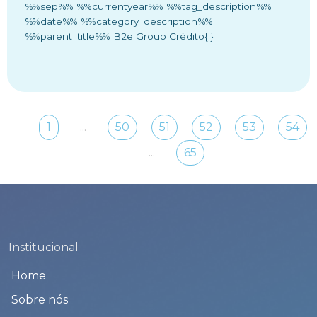
%%sep%% %%currentyear%% %%tag_description%%
%%date%% %%category_description%%
%%parent_title%% B2e Group Crédito{:}
...
1
50
51
52
53
54
...
65
Institucional
Home
Sobre nós