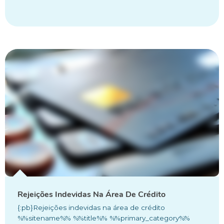
Rejeições Indevidas Na Área De Crédito
{:pb}Rejeições indevidas na área de crédito
%%sitename%% %%title%% %%primary_category%%