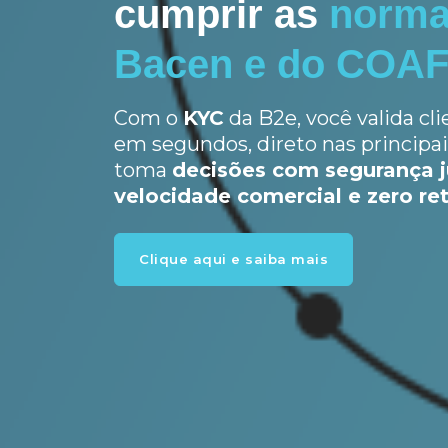
cumprir as
norma
Bacen e do COA
Com o
KYC
da B2e, você valida cli
em segundos, direto nas principais
toma
decisões com segurança ju
velocidade comercial e zero re
Clique aqui e saiba mais