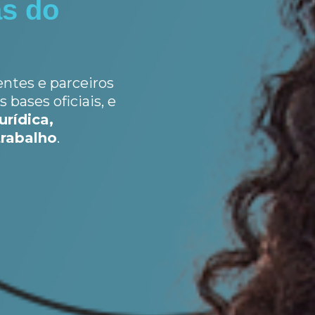
s do
F
entes e parceiros
 bases oficiais, e
rídica,
trabalho
.