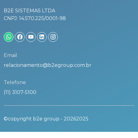
B2E SISTEMAS LTDA
CNPJ: 14.570.225/0001-98
Email
relacionamento@b2egroup.com.br
Telefone
(11) 3107-5100
©copyright b2e group -
20262025